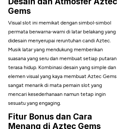
Desain dan Atmosfer Aztec
Gems
Visual slot ini memikat dengan simbol-simbol
permata berwarna-warni di latar belakang yang
didesain menyerupai reruntuhan candi Aztec.
Musik latar yang mendukung memberikan
suasana yang seru dan membuat setiap putaran
terasa hidup. Kombinasi desain yang simple dan
elemen visual yang kaya membuat Aztec Gems
sangat menarik di mata pemain slot yang
mencari kesederhanaan namun tetap ingin
sesuatu yang engaging.
Fitur Bonus dan Cara
Menang di Aztec Gems