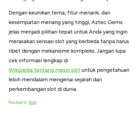
Dengan keunikan tema, fitur menarik, dan
kesempatan menang yang tinggi, Aztec Gems
jelas menjadi pilihan tepat untuk Anda yang ingin
merasakan sensasi slot yang berbeda tanpa harus
ribet dengan mekanisme kompleks. Jangan lupa
cek informasi lengkap di
Wikipedia tentang mesin slot
untuk pengetahuan
lebih mendalam mengenai sejarah dan
perkembangan slot di dunia.
Posted in:
Slot