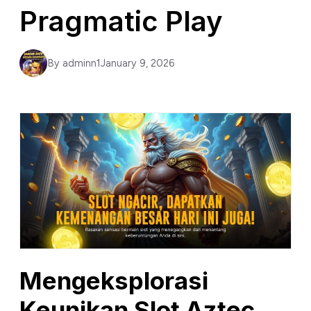
Pragmatic Play
By adminn1
January 9, 2026
Mengeksplorasi
Keunikan Slot Aztec