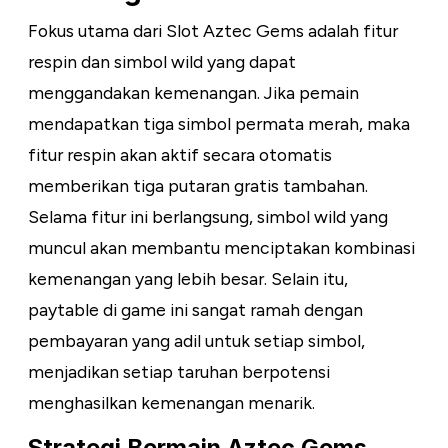
Fokus utama dari Slot Aztec Gems adalah fitur
respin dan simbol wild yang dapat
menggandakan kemenangan. Jika pemain
mendapatkan tiga simbol permata merah, maka
fitur respin akan aktif secara otomatis
memberikan tiga putaran gratis tambahan.
Selama fitur ini berlangsung, simbol wild yang
muncul akan membantu menciptakan kombinasi
kemenangan yang lebih besar. Selain itu,
paytable di game ini sangat ramah dengan
pembayaran yang adil untuk setiap simbol,
menjadikan setiap taruhan berpotensi
menghasilkan kemenangan menarik.
Strategi Bermain Aztec Gems