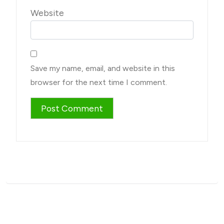
Website
Save my name, email, and website in this
browser for the next time I comment.