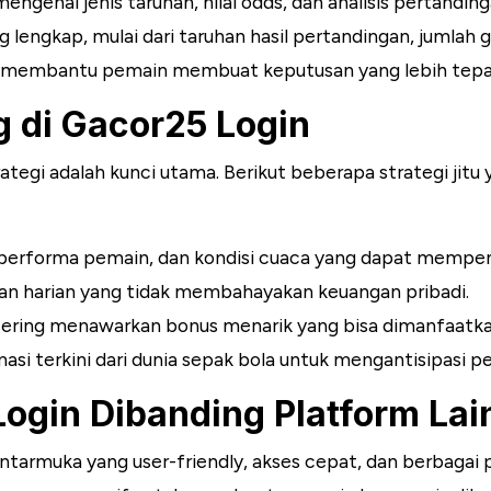
genai jenis taruhan, nilai odds, dan analisis pertandin
 lengkap, mulai dari taruhan hasil pertandingan, jumlah g
kan membantu pemain membuat keputusan yang lebih tep
g di Gacor25 Login
trategi adalah kunci utama. Berikut beberapa strategi ji
m, performa pemain, dan kondisi cuaca yang dapat mempen
an harian yang tidak membahayakan keuangan pribadi.
ering menawarkan bonus menarik yang bisa dimanfaatkan
si terkini dari dunia sepak bola untuk mengantisipasi per
ogin Dibanding Platform Lai
tarmuka yang user-friendly, akses cepat, dan berbagai pi