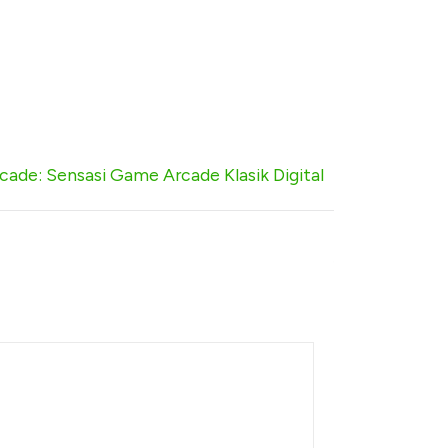
ade: Sensasi Game Arcade Klasik Digital