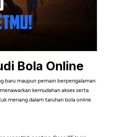
di Bola Online
tang baru maupun pemain berpengalaman.
menawarkan kemudahan akses serta
tuk menang dalam taruhan bola online