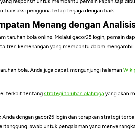
 yang responsif untuk membantu pemain kapan saja dibu
transaksi pengguna tetap terjaga dengan baik.
patan Menang dengan Analisis 
dalam taruhan bola online. Melalui gacor25 login, pemain 
erta tren kemenangan yang membantu dalam mengambil k
taruhan bola, Anda juga dapat mengunjungi halaman
Wiki
el terkait tentang
strategi taruhan olahraga
yang akan 
ne Anda dengan gacor25 login dan terapkan strategi terb
 bertanggung jawab untuk pengalaman yang menyenangka