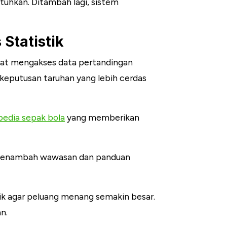
tuhkan. Ditambah lagi, sistem
Statistik
dapat mengakses data pertandingan
eputusan taruhan yang lebih cerdas
pedia sepak bola
yang memberikan
menambah wawasan dan panduan
aik agar peluang menang semakin besar.
n.