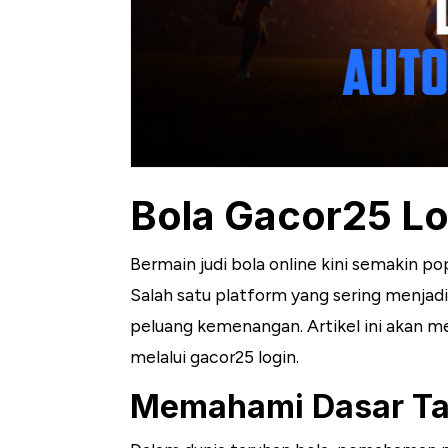
Bola Gacor25 Lo
Bermain judi bola online kini semakin 
Salah satu platform yang sering menjad
peluang kemenangan. Artikel ini akan 
melalui gacor25 login.
Memahami Dasar Tar