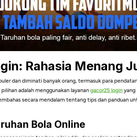
gin: Rahasia Menang Ju
populer dan diminati banyak orang, termasuk para penda
i pilihan adalah menggunakan layanan
gacor25 login
yang 
membahas secara mendalam tentang tips dan panduan un
uhan Bola Online