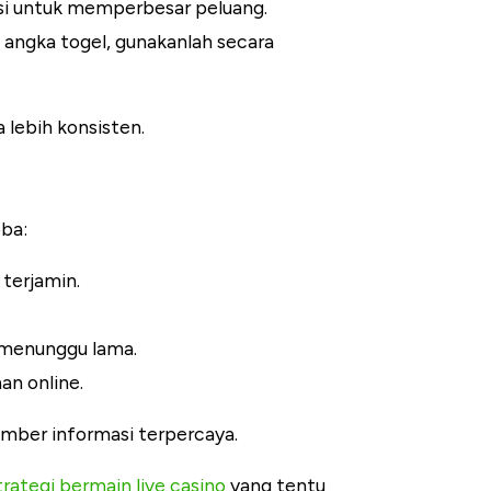
asi untuk memperbesar peluang.
 angka togel, gunakanlah secara
 lebih konsisten.
ba:
terjamin.
 menunggu lama.
an online.
mber informasi terpercaya.
trategi bermain live casino
yang tentu