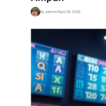
By adminn1
April 28, 2026