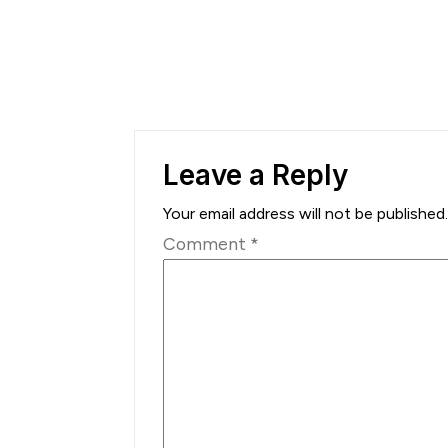
t
n
a
v
Leave a Reply
i
g
Your email address will not be published.
Comment
*
a
t
i
o
n