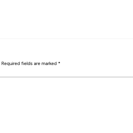
Required fields are marked
*