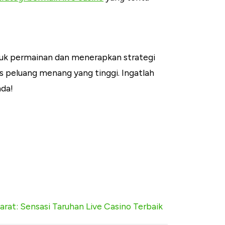
uk permainan dan menerapkan strategi
peluang menang yang tinggi. Ingatlah
nda!
rat: Sensasi Taruhan Live Casino Terbaik