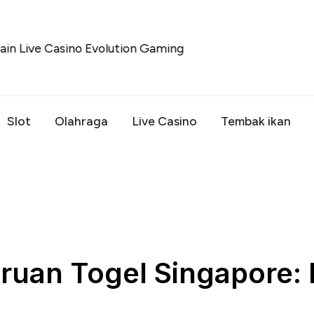
n dengan Strategi Jitu di Slot Pragmactic Play
Ra
Slot
Olahraga
Live Casino
Tembak ikan
uan Togel Singapore: 