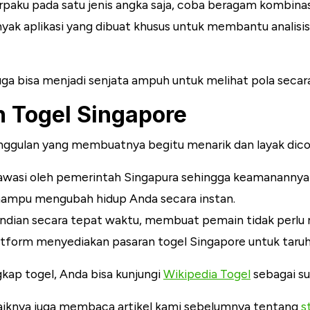
erpaku pada satu jenis angka saja, coba beragam kombin
yak aplikasi yang dibuat khusus untuk membantu analisis
ga bisa menjadi senjata ampuh untuk melihat pola secara
 Togel Singapore
nggulan yang membuatnya begitu menarik dan layak dico
iawasi oleh pemerintah Singapura sehingga keamanannya 
mampu mengubah hidup Anda secara instan.
ndian secara tepat waktu, membuat pemain tidak perlu
tform menyediakan pasaran togel Singapore untuk taruh
kap togel, Anda bisa kunjungi
Wikipedia Togel
sebagai su
baiknya juga membaca artikel kami sebelumnya tentang
s