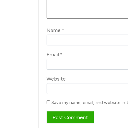
Name
*
Email
*
Website
Save my name, email, and website in 