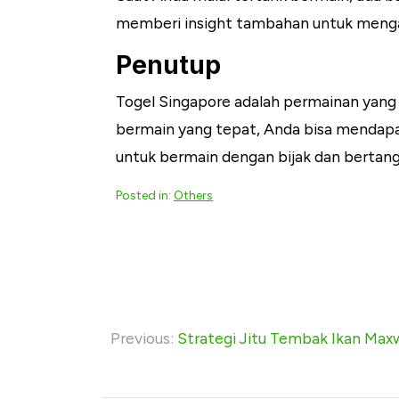
memberi insight tambahan untuk mengas
Penutup
Togel Singapore adalah permainan yan
bermain yang tepat, Anda bisa mendapa
untuk bermain dengan bijak dan bertan
Posted in:
Others
P
Previous:
Strategi Jitu Tembak Ikan Max
o
s