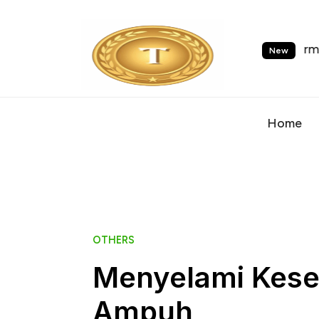
S
k
Menembak Ika
New
i
p
t
o
Home
c
o
n
t
e
OTHERS
n
Menyelami Keser
t
Ampuh