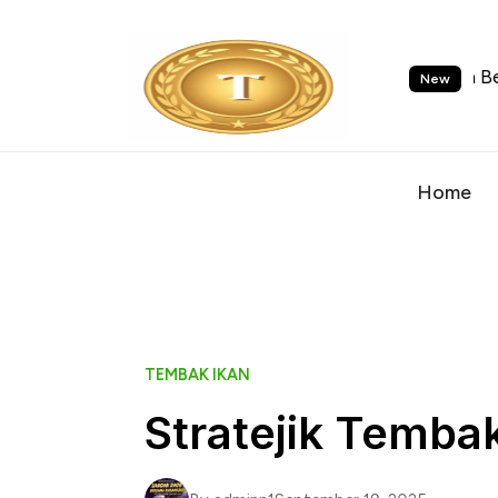
S
k
388
Pragmatic Play Slot: Serunya Bermain Aztec G
New
i
p
t
o
Home
c
o
n
t
e
TEMBAK IKAN
n
Stratejik Temb
t