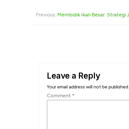
P
Previous:
Membidik Ikan Besar: Strategi 
o
s
t
n
a
v
Leave a Reply
i
Your email address will not be published.
g
Comment
*
a
t