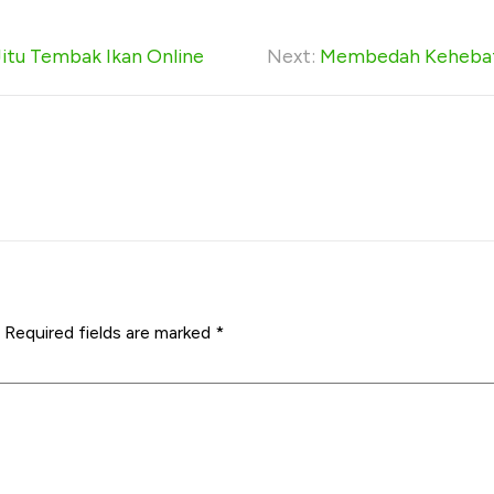
Jitu Tembak Ikan Online
Next:
Membedah Kehebata
Required fields are marked
*