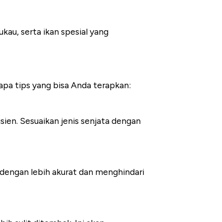
au, serta ikan spesial yang
apa tips yang bisa Anda terapkan:
ien. Sesuaikan jenis senjata dengan
dengan lebih akurat dan menghindari