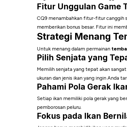
Fitur Unggulan Game 
CQ9 menambahkan fitur-fitur canggih se
memberikan bonus besar. Fitur ini me
Strategi Menang Te
Untuk menang dalam permainan
temba
Pilih Senjata yang Tep
Memilih senjata yang tepat akan sangat
ukuran dan jenis ikan yang ingin Anda ta
Pahami Pola Gerak Ika
Setiap ikan memiliki pola gerak yang 
pemborosan peluru.
Fokus pada Ikan Bernil