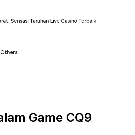
uhan Live Casino Terbaik
Menyelami Keseruan Togel
Others
 dalam Game CQ9