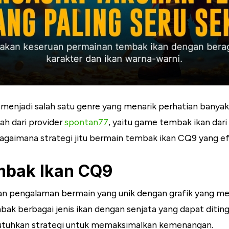
menjadi salah satu genre yang menarik perhatian banya
ah dari provider
spontan77
, yaitu game tembak ikan dari
aimana strategi jitu bermain tembak ikan CQ9 yang ef
bak Ikan CQ9
 pengalaman bermain yang unik dengan grafik yang men
k berbagai jenis ikan dengan senjata yang dapat ditingka
ibutuhkan strategi untuk memaksimalkan kemenangan.