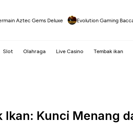
ems Deluxe
Evolution Gaming Baccarat: Sensasi Tar
Slot
Olahraga
Live Casino
Tembak ikan
ak Ikan: Kunci Menang