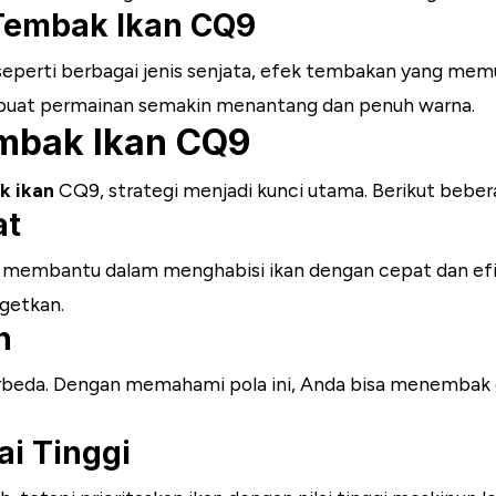
Tembak Ikan CQ9
perti berbagai jenis senjata, efek tembakan yang memuk
mbuat permainan semakin menantang dan penuh warna.
mbak Ikan CQ9
k ikan
CQ9, strategi menjadi kunci utama. Berikut beber
at
 membantu dalam menghabisi ikan dengan cepat dan efis
rgetkan.
n
berbeda. Dengan memahami pola ini, Anda bisa menembak 
ai Tinggi