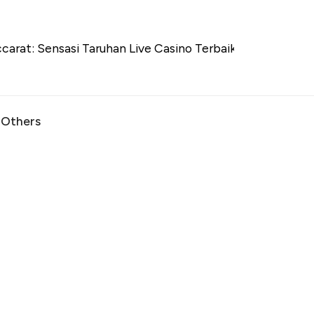
asi Taruhan Live Casino Terbaik
Menyelami Keserua
Others