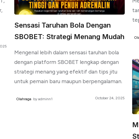
T,
Me
,
ta
te
Sensasi Taruhan Bola Dengan
SBOBET: Strategi Menang Mudah
Ol
2025
Mengenal lebih dalam sensasi taruhan bola
dengan platform SBOBET lengkap dengan
strategi menang yang efektif dan tips jitu
untuk pemain baru maupun berpengalaman.
October 24, 2025
Olahraga
by
adminn1
M
St