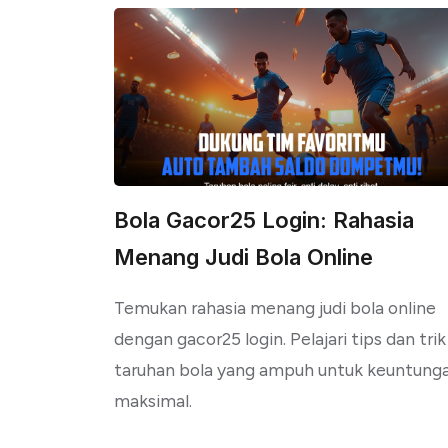
Bola Gacor25 Login: Rahasia
Menang Judi Bola Online
Temukan rahasia menang judi bola online
dengan gacor25 login. Pelajari tips dan trik
taruhan bola yang ampuh untuk keuntung
maksimal.