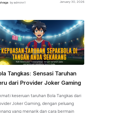
January 30, 2026
ahraga
by
adminn1
ola Tangkas: Sensasi Taruhan
eru dari Provider Joker Gaming
kmati keseruan taruhan Bola Tangkas dari
ovider Joker Gaming, dengan peluang
nang yang menarik dan cara bermain