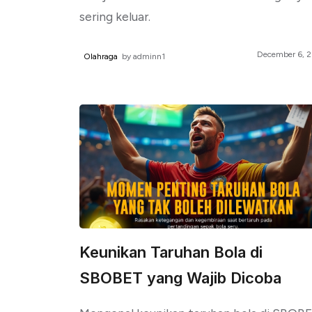
sering keluar.
December 6, 
Olahraga
by
adminn1
Keunikan Taruhan Bola di
SBOBET yang Wajib Dicoba