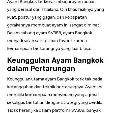
Ayam Bangkok terkenal sebagai ayam aduan
yang berasal dari Thailand. Ciri khas fisiknya yang
kuat, postur yang gagah, dan kecepatan
gerakannya membuat ayam ini sangat diminati.
Dalam sabung ayam SV388, ayam Bangkok
menjadi salah satu pilihan favorit karena
kemampuan bertarungnya yang luar biasa.
Keunggulan Ayam Bangkok
dalam Pertarungan
Keunggulan utama ayam Bangkok terletak pada
ketangguhan dan teknik bertarungnya. Ayam ini
memiliki kemampuan menyerang yang agresif
sekaligus bertahan dengan strategi yang cerdik.
Tidak heran jika dalam platform SV388, banyak