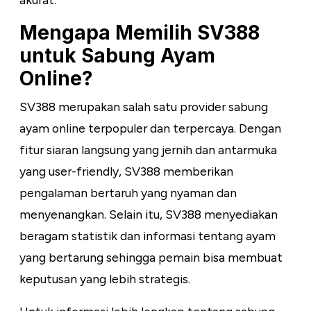
Mengapa Memilih SV388
untuk Sabung Ayam
Online?
SV388 merupakan salah satu provider sabung
ayam online terpopuler dan terpercaya. Dengan
fitur siaran langsung yang jernih dan antarmuka
yang user-friendly, SV388 memberikan
pengalaman bertaruh yang nyaman dan
menyenangkan. Selain itu, SV388 menyediakan
beragam statistik dan informasi tentang ayam
yang bertarung sehingga pemain bisa membuat
keputusan yang lebih strategis.