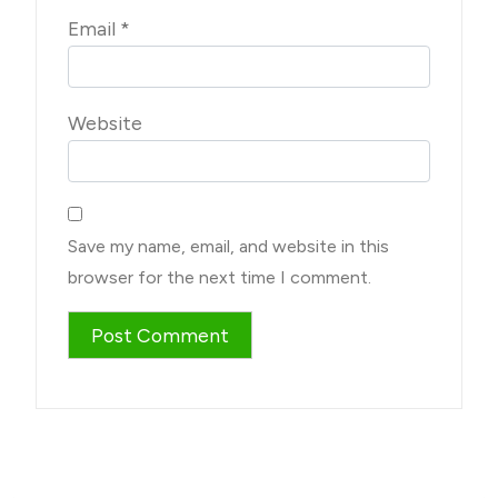
Email
*
Website
Save my name, email, and website in this
browser for the next time I comment.