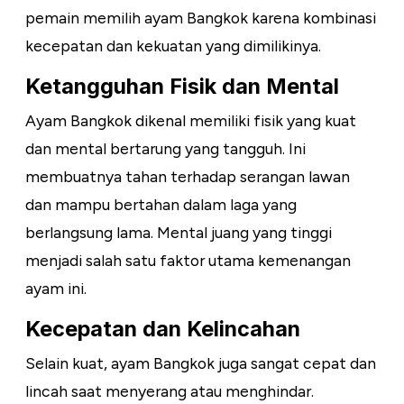
pemain memilih ayam Bangkok karena kombinasi
kecepatan dan kekuatan yang dimilikinya.
Ketangguhan Fisik dan Mental
Ayam Bangkok dikenal memiliki fisik yang kuat
dan mental bertarung yang tangguh. Ini
membuatnya tahan terhadap serangan lawan
dan mampu bertahan dalam laga yang
berlangsung lama. Mental juang yang tinggi
menjadi salah satu faktor utama kemenangan
ayam ini.
Kecepatan dan Kelincahan
Selain kuat, ayam Bangkok juga sangat cepat dan
lincah saat menyerang atau menghindar.