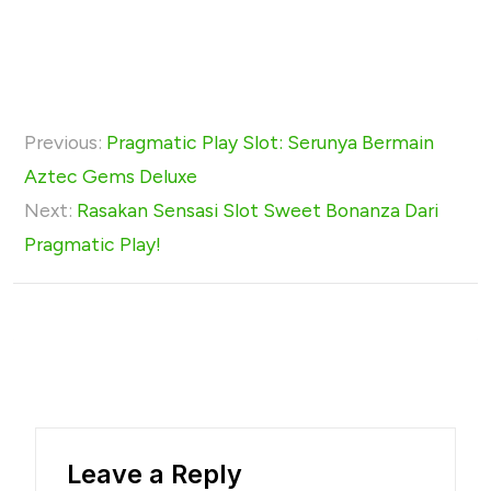
P
Previous:
Pragmatic Play Slot: Serunya Bermain
o
Aztec Gems Deluxe
s
Next:
Rasakan Sensasi Slot Sweet Bonanza Dari
t
Pragmatic Play!
n
a
v
i
g
a
Leave a Reply
t