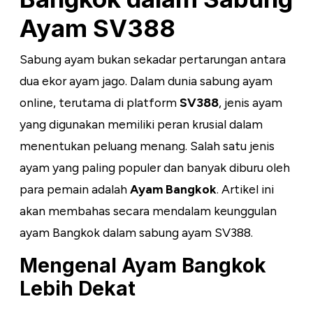
Ayam SV388
Sabung ayam bukan sekadar pertarungan antara
dua ekor ayam jago. Dalam dunia sabung ayam
online, terutama di platform
SV388
, jenis ayam
yang digunakan memiliki peran krusial dalam
menentukan peluang menang. Salah satu jenis
ayam yang paling populer dan banyak diburu oleh
para pemain adalah
Ayam Bangkok
. Artikel ini
akan membahas secara mendalam keunggulan
ayam Bangkok dalam sabung ayam SV388.
Mengenal Ayam Bangkok
Lebih Dekat