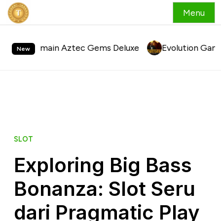
Menu
S
nya Bermain Aztec Gems Deluxe
k
Evolution Gaming Ba
New
i
p
t
o
c
o
SLOT
n
Exploring Big Bass
t
Bonanza: Slot Seru
e
n
dari Pragmatic Play
t