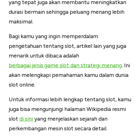
yang tepat juga akan membantu meningkatkan
durasi bermain sehingga peluang menang lebih
maksimal.
Bagi kamu yang ingin memperdalam
pengetahuan tentang slot, artikel lain yang juga
menarik untuk dibaca adalah
berbagai jenis game slot dan strategi menang
. Ini
akan melengkapi pemahaman kamu dalam dunia
slot online.
Untuk informasi lebih lengkap tentang slot, kamu
juga bisa mengunjungi halaman Wikipedia resmi
slot
di sini
yang menjelaskan sejarah dan
perkembangan mesin slot secara detail.