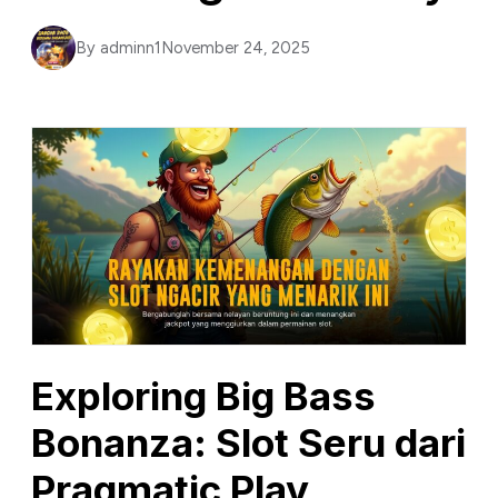
By adminn1
November 24, 2025
Exploring Big Bass
Bonanza: Slot Seru dari
Pragmatic Play