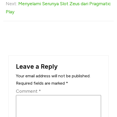
Next:
Menyelami Serunya Slot Zeus dari Pragmatic
t
Play
n
a
v
i
g
a
Leave a Reply
t
i
Your email address will not be published.
Required fields are marked
*
o
Comment
*
n