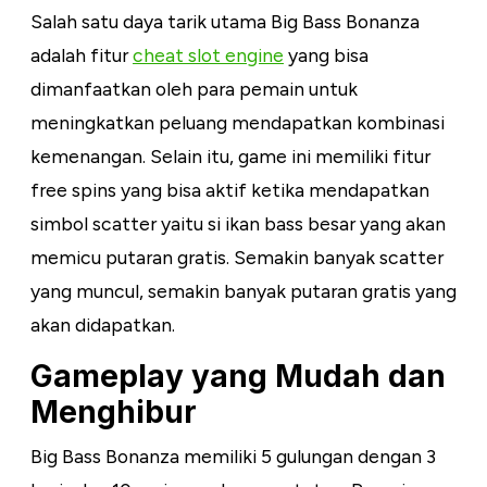
Salah satu daya tarik utama Big Bass Bonanza
adalah fitur
cheat slot engine
yang bisa
dimanfaatkan oleh para pemain untuk
meningkatkan peluang mendapatkan kombinasi
kemenangan. Selain itu, game ini memiliki fitur
free spins yang bisa aktif ketika mendapatkan
simbol scatter yaitu si ikan bass besar yang akan
memicu putaran gratis. Semakin banyak scatter
yang muncul, semakin banyak putaran gratis yang
akan didapatkan.
Gameplay yang Mudah dan
Menghibur
Big Bass Bonanza memiliki 5 gulungan dengan 3