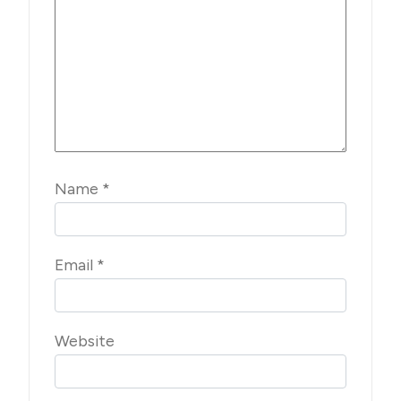
Name
*
Email
*
Website