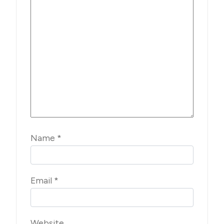
Name
*
Email
*
Website