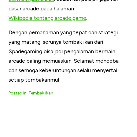
dasar arcade pada halaman
Wikipedia tentang arcade game
.
Dengan pemahaman yang tepat dan strategi
yang matang, serunya tembak ikan dari
Spadegaming bisa jadi pengalaman bermain
arcade paling memuaskan. Selamat mencoba
dan semoga keberuntungan selalu menyertai
setiap tembakanmu!
Posted in:
Tembak ikan
P