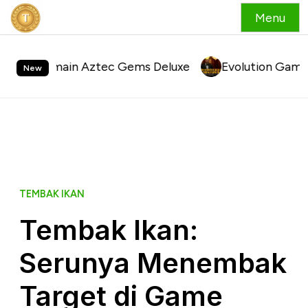
Menu
S
ya Bermain Aztec Gems Deluxe
k
Evolution Gaming Bac
New
i
p
t
o
c
o
TEMBAK IKAN
n
Tembak Ikan:
t
Serunya Menembak
e
n
Target di Game
t