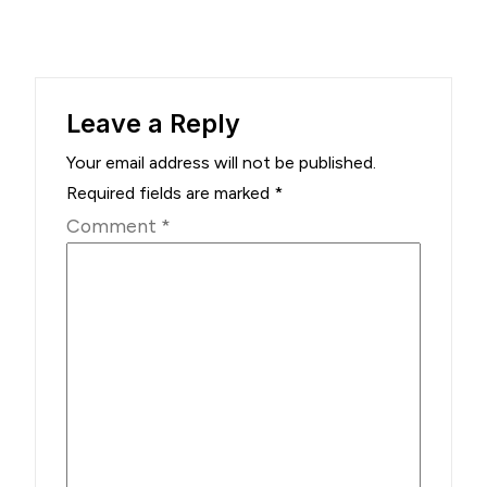
i
g
a
Leave a Reply
t
i
Your email address will not be published.
Required fields are marked
*
o
Comment
*
n