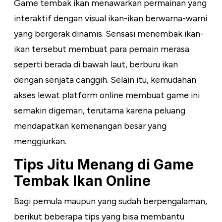
Game tembak ikan menawarkan permainan yang
interaktif dengan visual ikan-ikan berwarna-warni
yang bergerak dinamis. Sensasi menembak ikan-
ikan tersebut membuat para pemain merasa
seperti berada di bawah laut, berburu ikan
dengan senjata canggih. Selain itu, kemudahan
akses lewat platform online membuat game ini
semakin digemari, terutama karena peluang
mendapatkan kemenangan besar yang
menggiurkan.
Tips Jitu Menang di Game
Tembak Ikan Online
Bagi pemula maupun yang sudah berpengalaman,
berikut beberapa tips yang bisa membantu