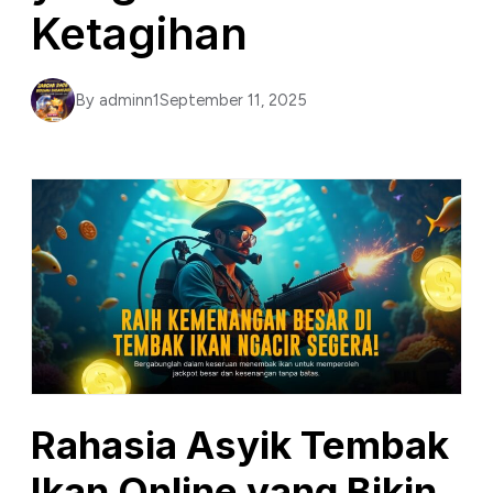
Ketagihan
By adminn1
September 11, 2025
Rahasia Asyik Tembak
Ikan Online yang Bikin