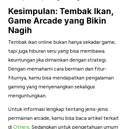
Kesimpulan: Tembak Ikan,
Game Arcade yang Bikin
Nagih
Tembak ikan online bukan hanya sekadar game,
tapi juga hiburan seru yang bisa membawa
keuntungan jika dimainkan dengan strategi.
Dengan memahami cara bermain dan fitur-
fiturnya, kamu bisa mendapatkan pengalaman
gaming yang menyenangkan sekaligus
menguntungkan.
Untuk informasi lengkap tentang jenis-jenis
permainan arcade, kamu bisa baca artikel terkait
di
Others
. Sedangkan untuk pengetahuan umum