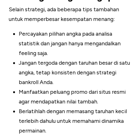
Selain strategi, ada beberapa tips tambahan
untuk memperbesar kesempatan menang:
Percayakan pilihan angka pada analisa
statistik dan jangan hanya mengandalkan
feeling saja.
Jangan tergoda dengan taruhan besar di satu
angka, tetap konsisten dengan strategi
bankroll Anda.
Manfaatkan peluang promo dari situs resmi
agar mendapatkan nilai tambah.
Berlatihlah dengan memasang taruhan kecil
terlebih dahulu untuk memahami dinamika
permainan.