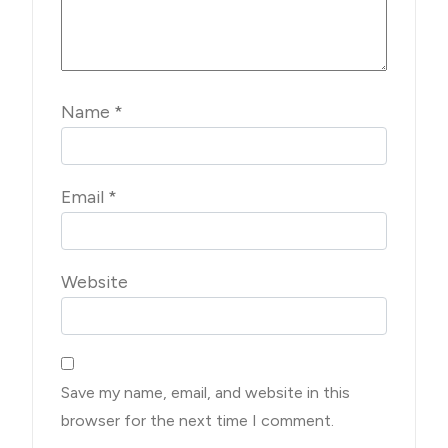
Name
*
Email
*
Website
Save my name, email, and website in this
browser for the next time I comment.