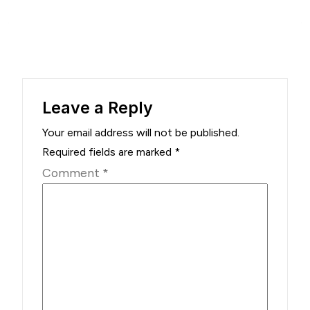
v
i
g
a
Leave a Reply
t
i
Your email address will not be published.
Required fields are marked
*
o
Comment
*
n