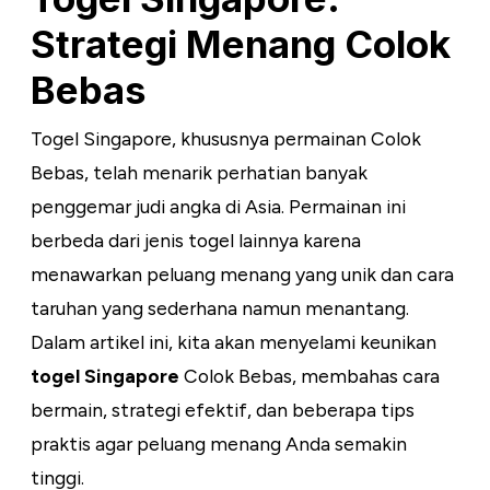
Strategi Menang Colok
Bebas
Togel Singapore, khususnya permainan Colok
Bebas, telah menarik perhatian banyak
penggemar judi angka di Asia. Permainan ini
berbeda dari jenis togel lainnya karena
menawarkan peluang menang yang unik dan cara
taruhan yang sederhana namun menantang.
Dalam artikel ini, kita akan menyelami keunikan
togel Singapore
Colok Bebas, membahas cara
bermain, strategi efektif, dan beberapa tips
praktis agar peluang menang Anda semakin
tinggi.