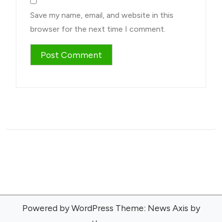
Save my name, email, and website in this
browser for the next time I comment.
Powered by WordPress
Theme: News Axis by