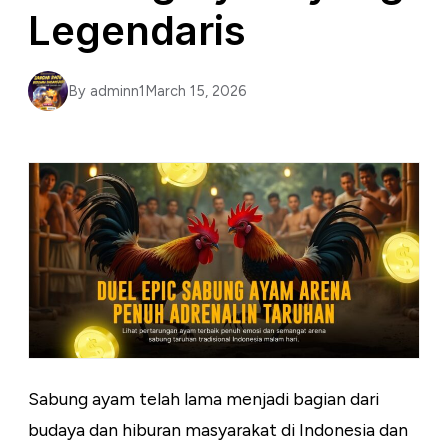
Legendaris
By adminn1
March 15, 2026
Sabung ayam telah lama menjadi bagian dari
budaya dan hiburan masyarakat di Indonesia dan