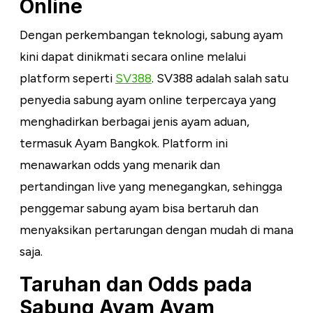
Online
Dengan perkembangan teknologi, sabung ayam
kini dapat dinikmati secara online melalui
platform seperti
SV388
. SV388 adalah salah satu
penyedia sabung ayam online terpercaya yang
menghadirkan berbagai jenis ayam aduan,
termasuk Ayam Bangkok. Platform ini
menawarkan odds yang menarik dan
pertandingan live yang menegangkan, sehingga
penggemar sabung ayam bisa bertaruh dan
menyaksikan pertarungan dengan mudah di mana
saja.
Taruhan dan Odds pada
Sabung Ayam Ayam