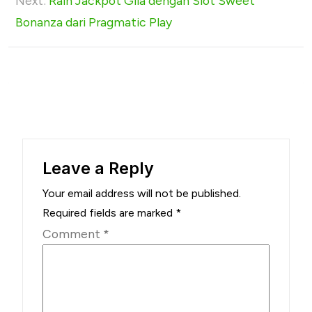
Next:
Raih Jackpot Gila dengan Slot Sweet
t
Bonanza dari Pragmatic Play
n
a
v
i
g
a
Leave a Reply
t
i
Your email address will not be published.
Required fields are marked
*
o
Comment
*
n