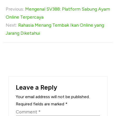
P
Previous:
Mengenal SV388: Platform Sabung Ayam
o
Online Terpercaya
s
Next:
Rahasia Menang Tembak Ikan Online yang
t
Jarang Diketahui
n
a
v
i
g
a
Leave a Reply
t
i
Your email address will not be published.
Required fields are marked
*
o
Comment
*
n