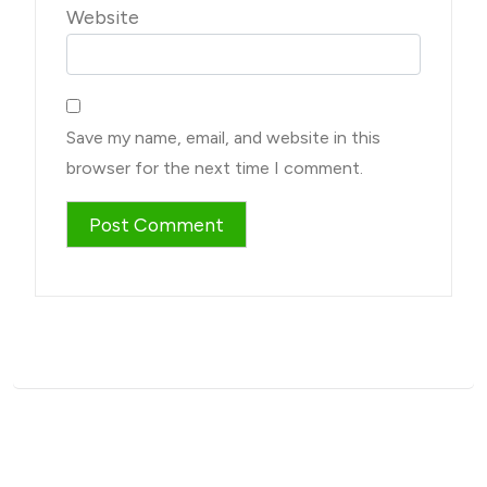
Website
Save my name, email, and website in this
browser for the next time I comment.