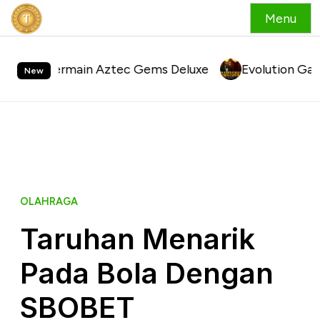
Menu
S
unya Bermain Aztec Gems Deluxe
k
Evolution Gaming B
New
i
p
t
o
c
o
OLAHRAGA
n
Taruhan Menarik
t
Pada Bola Dengan
e
n
SBOBET
t