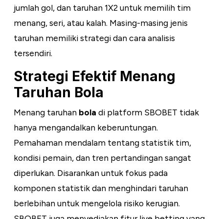
jumlah gol, dan taruhan 1X2 untuk memilih tim
menang, seri, atau kalah. Masing-masing jenis
taruhan memiliki strategi dan cara analisis
tersendiri.
Strategi Efektif Menang
Taruhan Bola
Menang taruhan
bola
di platform SBOBET tidak
hanya mengandalkan keberuntungan.
Pemahaman mendalam tentang statistik tim,
kondisi pemain, dan tren pertandingan sangat
diperlukan. Disarankan untuk fokus pada
komponen statistik dan menghindari taruhan
berlebihan untuk mengelola risiko kerugian.
SBOBET juga menyediakan fitur live betting yang