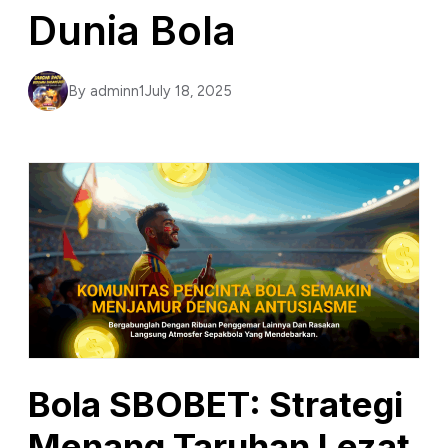
Dunia Bola
By adminn1
July 18, 2025
Bola SBOBET: Strategi
Menang Taruhan Lezat