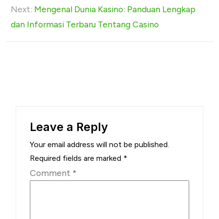
s
Next:
Mengenal Dunia Kasino: Panduan Lengkap
t
dan Informasi Terbaru Tentang Casino
n
a
v
i
g
a
Leave a Reply
t
i
Your email address will not be published.
Required fields are marked
*
o
Comment
*
n