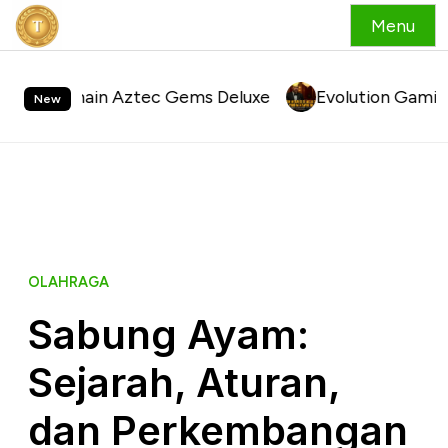
Menu
S
Bermain Aztec Gems Deluxe
k
Evolution Gaming Baccar
New
i
p
t
o
c
o
OLAHRAGA
n
Sabung Ayam:
t
Sejarah, Aturan,
e
n
dan Perkembangan
t