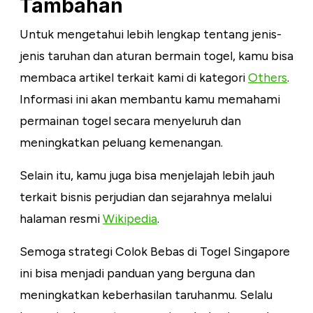
Tambahan
Untuk mengetahui lebih lengkap tentang jenis-
jenis taruhan dan aturan bermain togel, kamu bisa
membaca artikel terkait kami di kategori
Others
.
Informasi ini akan membantu kamu memahami
permainan togel secara menyeluruh dan
meningkatkan peluang kemenangan.
Selain itu, kamu juga bisa menjelajah lebih jauh
terkait bisnis perjudian dan sejarahnya melalui
halaman resmi
Wikipedia
.
Semoga strategi Colok Bebas di Togel Singapore
ini bisa menjadi panduan yang berguna dan
meningkatkan keberhasilan taruhanmu. Selalu