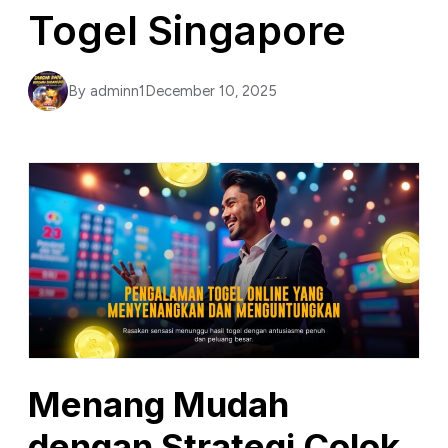
Togel Singapore
By adminn1
December 10, 2025
Menang Mudah
dengan Strategi Colok