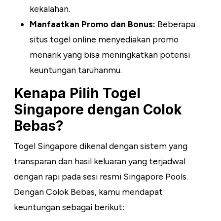
kekalahan.
Manfaatkan Promo dan Bonus:
Beberapa
situs togel online menyediakan promo
menarik yang bisa meningkatkan potensi
keuntungan taruhanmu.
Kenapa Pilih Togel
Singapore dengan Colok
Bebas?
Togel Singapore dikenal dengan sistem yang
transparan dan hasil keluaran yang terjadwal
dengan rapi pada sesi resmi Singapore Pools.
Dengan Colok Bebas, kamu mendapat
keuntungan sebagai berikut: