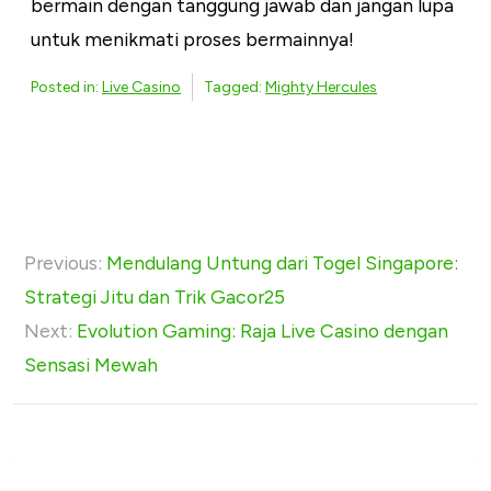
bermain dengan tanggung jawab dan jangan lupa
untuk menikmati proses bermainnya!
Posted in:
Live Casino
Tagged:
Mighty Hercules
P
Previous:
Mendulang Untung dari Togel Singapore:
o
Strategi Jitu dan Trik Gacor25
s
Next:
Evolution Gaming: Raja Live Casino dengan
t
Sensasi Mewah
n
a
v