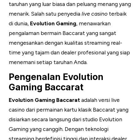
taruhan yang luar biasa dan peluang menang yang
menarik. Salah satu penyedia
live casino
terbaik
di dunia,
Evolution Gaming
, menawarkan
pengalaman bermain Baccarat yang sangat
mengesankan dengan kualitas streaming real-
time yang tajam dan dealer profesional yang siap
menemani setiap taruhan Anda.
Pengenalan Evolution
Gaming Baccarat
Evolution Gaming Baccarat
adalah versi live
casino dari permainan kartu klasik Baccarat yang
disiarkan secara langsung dari studio Evolution
Gaming yang canggih. Dengan teknologi
streaming berdefinisi tinggi dan interaksi dealer