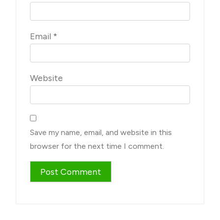
Email
*
Website
Save my name, email, and website in this
browser for the next time I comment.