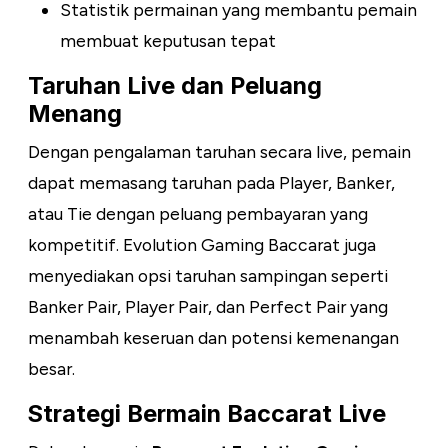
Statistik permainan yang membantu pemain
membuat keputusan tepat
Taruhan Live dan Peluang
Menang
Dengan pengalaman taruhan secara live, pemain
dapat memasang taruhan pada Player, Banker,
atau Tie dengan peluang pembayaran yang
kompetitif. Evolution Gaming Baccarat juga
menyediakan opsi taruhan sampingan seperti
Banker Pair, Player Pair, dan Perfect Pair yang
menambah keseruan dan potensi kemenangan
besar.
Strategi Bermain Baccarat Live