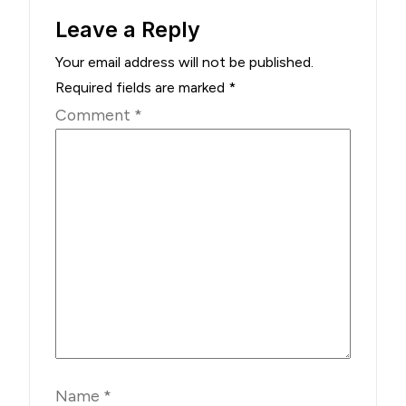
a
Leave a Reply
t
i
Your email address will not be published.
Required fields are marked
*
o
Comment
*
n
Name
*